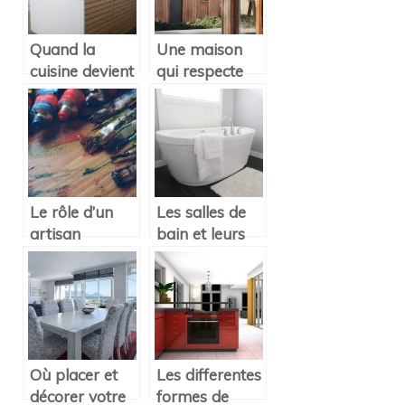
son extérieur
Quand la
Une maison
cuisine devient
qui respecte
un espace
l’environnement,
connecté
c’est possible ?
Le rôle d’un
Les salles de
artisan
bain et leurs
peintre/décorateur
vasques
Où placer et
Les differentes
décorer votre
formes de