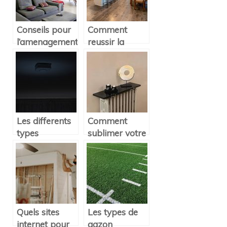
Conseils pour
Comment
l’amenagement
reussir la
du salon
decoration de
sa cuisine?
Les differents
Comment
types
sublimer votre
d’alarmes
interieur avec
incendie
les tablettes
pour radiateur
?
Quels sites
Les types de
internet pour
gazon