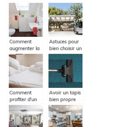
table à
cuisines
manger ?
Comment
Astuces pour
augmenter la
bien choisir un
valeur d’une
store banne
maison ?
Comment
Avoir un tapis
profiter d’un
bien propre
linge de lit de
avec les
qualité ?
astuces de
mamie