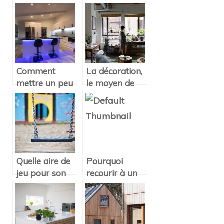
décoration à
style
Lyon
contemporain
de décoration
Comment
La décoration,
mettre un peu
le moyen de
d’esprit
redonner vie à
décoratif dans
vos meubles et
une cuisine ?
votre maison
Quelle aire de
Pourquoi
jeu pour son
recourir à un
jardin ?
plan
d’architecte
avant
d’aménager