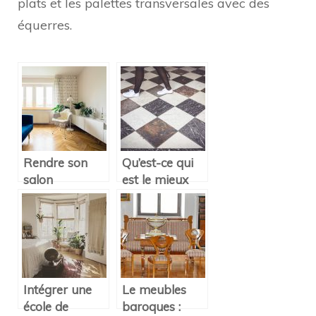
plats et les palettes transversales avec des
équerres.
Rendre son
Qu’est-ce qui
salon
est le mieux
confortable.
pour le sol ? Le
marbre, le
granit ou le
carrelage ?
Intégrer une
Le meubles
école de
baroques :