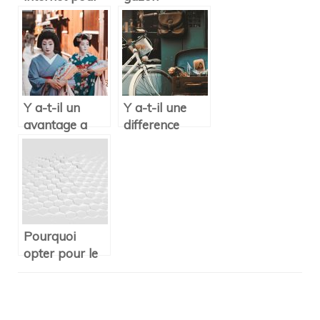
vous aider a
synthetique a
bricoler
connaitre
Y a-t-il un
Y a-t-il une
avantage a
difference
utiliser un
entre antique,
omamori ?
vintage et
retro ?
Pourquoi
opter pour le
carreau
hexagonal ?
Navigation