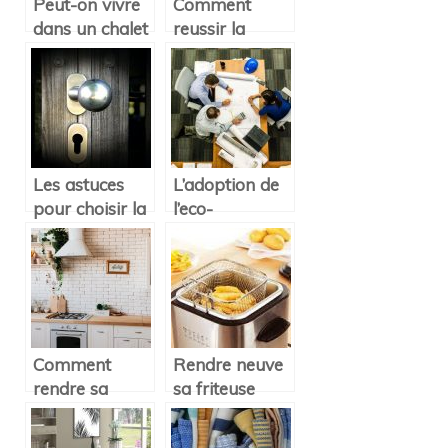
Peut-on vivre
Comment
dans un chalet
reussir la
en bois toute
decoration de
l’annee ?
sa cuisine?
Les astuces
L’adoption de
pour choisir la
l’eco-
serrure de sa
renovation sur
maison
un logement :
pour quelle
utilite ?
Comment
Rendre neuve
rendre sa
sa friteuse
cuisine
avec les
ecologique ?
differentes