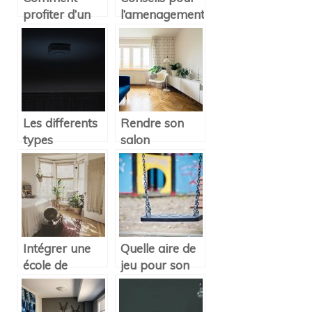
profiter d’un
l’amenagement
linge de lit de
du salon
qualité ?
Les differents
Rendre son
types
salon
d’alarmes
confortable.
incendie
Intégrer une
Quelle aire de
école de
jeu pour son
décoration à
jardin ?
Lyon