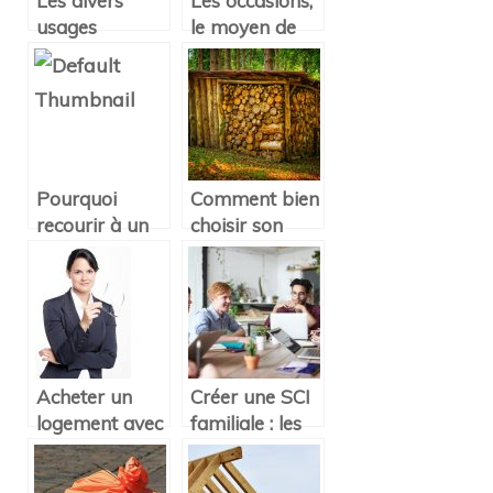
Les divers
Les occasions,
usages
le moyen de
possibles d’un
décorer à bon
multimètre
prix
dans une
maison
Pourquoi
Comment bien
recourir à un
choisir son
plan
abri bûches
d’architecte
pour embellir
avant
son jardin ?
d’aménager
son extérieur
Acheter un
Créer une SCI
logement avec
familiale : les
une SCI : les
avantages
avantages