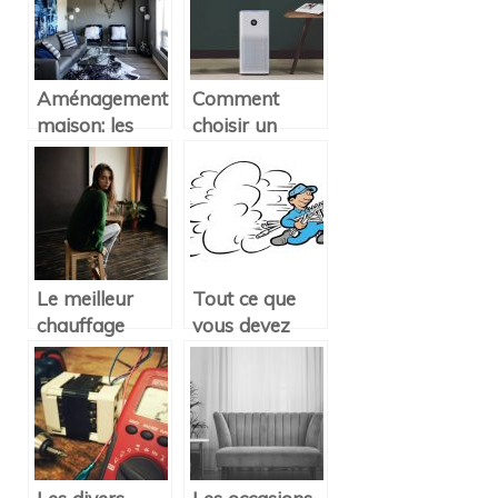
Aménagement
Comment
maison: les
choisir un
meubles
purificateur
design parfaits
d’air ?
pour les petits
espaces
Le meilleur
Tout ce que
chauffage
vous devez
pour la maison
savoir sur les
: Électrique ou
services d’un
à gaz ?
plombier