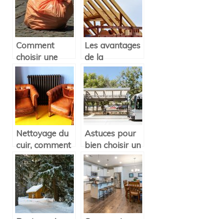
Comment
Les avantages
choisir une
de la
poubelle pour
renovation
l’intérieur ?
d’une maison!
Nettoyage du
Astuces pour
cuir, comment
bien choisir un
ca se passe ?
store banne