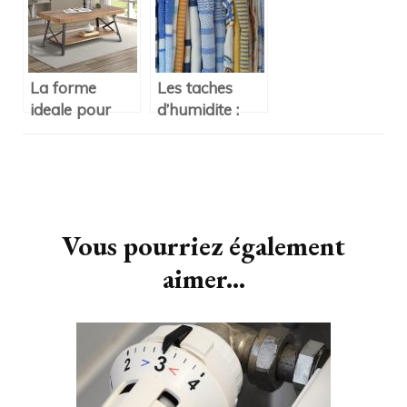
astuces de
mamie
La forme
Les taches
ideale pour
d’humidite :
une table
comment les
basse
dissimuler ?
industrielle.
Navigation
d'article
Vous pourriez également
aimer...