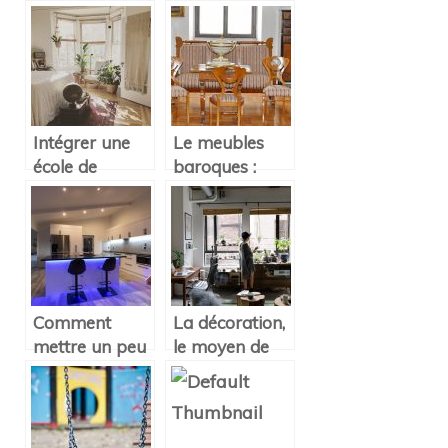
confortable.
pour le sol ? Le
marbre, le
granit ou le
carrelage ?
Intégrer une
Le meubles
école de
baroques :
décoration à
style
Lyon
contemporain
de décoration
Comment
La décoration,
mettre un peu
le moyen de
d’esprit
redonner vie à
décoratif dans
vos meubles et
une cuisine ?
votre maison