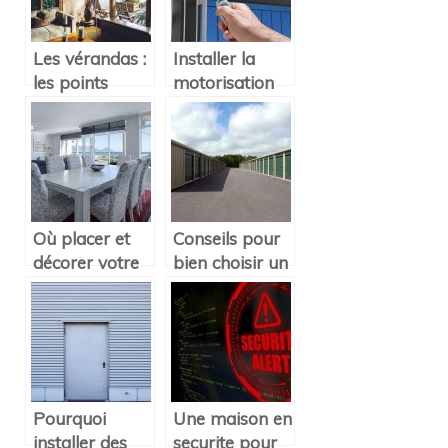
Les vérandas :
Installer la
les points
motorisation
essentiels à
d’une porte :
savoir
les avantages
Où placer et
Conseils pour
décorer votre
bien choisir un
table à
espace de
manger ?
stockage
Pourquoi
Une maison en
installer des
securite pour