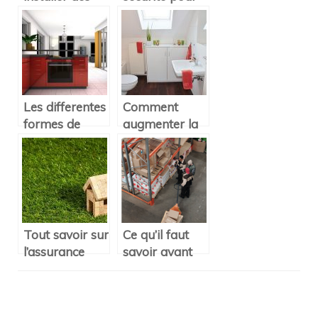
portes d’entrée
des
en aluminium?
proprietaires
sereins !
Les differentes
Comment
formes de
augmenter la
cuisines
valeur d’une
maison ?
Tout savoir sur
Ce qu’il faut
l’assurance
savoir avant
habitation
de louer un
chauffage
d’appoint
Navigation