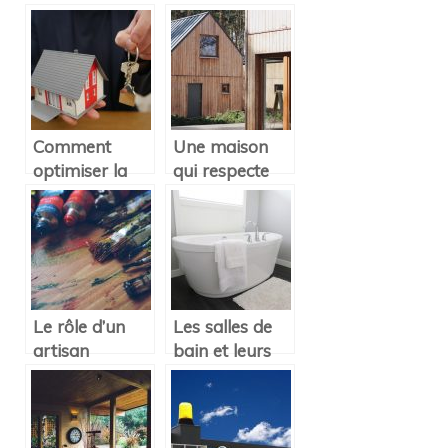
espace
balançoires
extérieur tout
pour enfants
en faisant des
économies
d’énergies
Comment
Une maison
optimiser la
qui respecte
sécurité de
l’environnement,
votre maison ?
c’est possible ?
Le rôle d’un
Les salles de
artisan
bain et leurs
peintre/décorateur
vasques