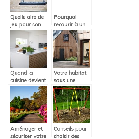
Quelle aire de
Pourquoi
jeu pour son
recourir à un
jardin ?
plan
d’architecte
avant
d’aménager
son extérieur
Quand la
Votre habitat
cuisine devient
sous une
un espace
architecture en
connecté
bois
Aménager et
Conseils pour
sécuriser votre
choisir des