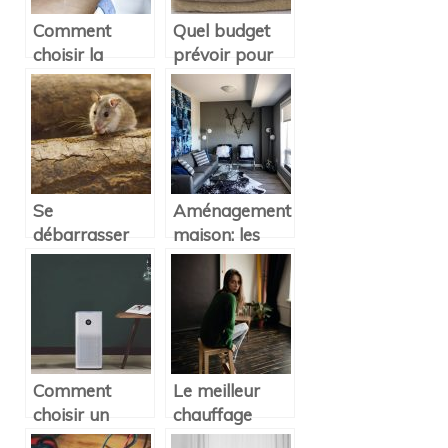
Comment
Quel budget
choisir la
prévoir pour
couleur du
rénover sa
revêtement de
salle de bain ?
sol de ma salle
de bains ?
Se
Aménagement
débarrasser
maison: les
des rongeurs
meubles
dans votre
design parfaits
maison
pour les petits
espaces
Comment
Le meilleur
choisir un
chauffage
purificateur
pour la maison