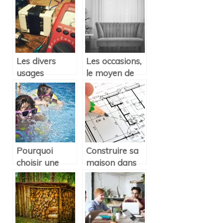
d’air ?
: Électrique ou
à gaz ?
Les divers
Les occasions,
usages
le moyen de
possibles d’un
décorer à bon
multimètre
prix
dans une
maison
Pourquoi
Construire sa
choisir une
maison dans
piscine
les règles de
container ?
l’art