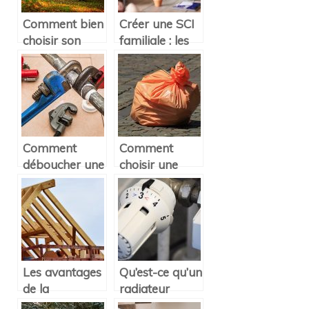
Comment bien
Créer une SCI
choisir son
familiale : les
abri bûches
avantages
pour embellir
son jardin ?
Comment
Comment
déboucher une
choisir une
canalisation ?
poubelle pour
l’intérieur ?
Les avantages
Qu’est-ce qu’un
de la
radiateur
renovation
electrique a