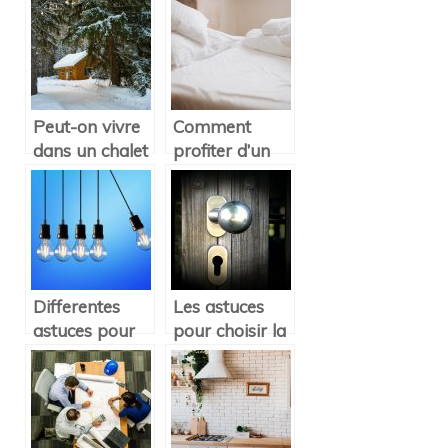
d’une maison!
economie
d’energie ?
Peut-on vivre
Comment
dans un chalet
profiter d’un
en bois toute
linge de lit de
l’annee ?
qualité ?
Differentes
Les astuces
astuces pour
pour choisir la
payer moins
serrure de sa
de factures
maison
d’energie