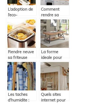
L’adoption de
Comment
l’eco-
rendre sa
renovation sur
cuisine
un logement :
ecologique ?
pour quelle
utilite ?
Rendre neuve
La forme
sa friteuse
ideale pour
avec les
une table
differentes
basse
astuces de
industrielle.
mamie
Les taches
Quels sites
d’humidite :
internet pour
comment les
vous aider a