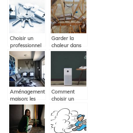
maison
un logement :
pour quelle
utilite ?
Choisir un
Garder la
professionnel
chaleur dans
en serrurerie :
sa maison
quelques
astuces pour
effectuer un
choix optimal
Aménagement
Comment
maison: les
choisir un
meubles
purificateur
design parfaits
d’air ?
pour les petits
espaces