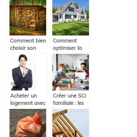
espace
plafond d’une
lumineux
maison?
Comment bien
Comment
choisir son
optimiser la
abri bûches
sécurité de
pour embellir
votre maison ?
son jardin ?
Acheter un
Créer une SCI
logement avec
familiale : les
une SCI : les
avantages
avantages