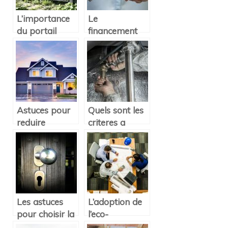
L’importance
Le
du portail
financement
dans son
de son achat
habitation
immobilier :
vers qui se
tourner ?
Astuces pour
Quels sont les
reduire
criteres a
considerablement
prendre en
votre
compte pour
consommation
choisir un
energetique
plombier a
Nyon ?
Les astuces
L’adoption de
pour choisir la
l’eco-
serrure de sa
renovation sur