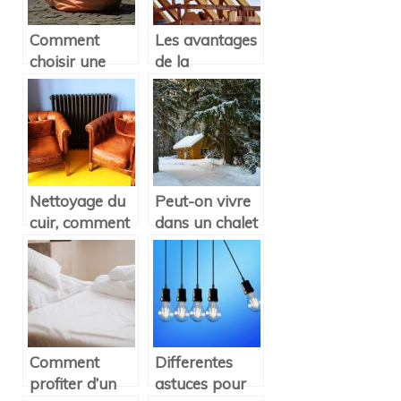
Comment
Les avantages
choisir une
de la
poubelle pour
renovation
l’intérieur ?
d’une maison!
Nettoyage du
Peut-on vivre
cuir, comment
dans un chalet
ca se passe ?
en bois toute
l’annee ?
Comment
Differentes
profiter d’un
astuces pour