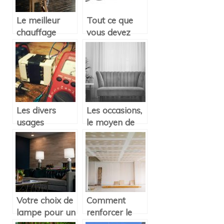
Le meilleur
Tout ce que
chauffage
vous devez
pour la maison
savoir sur les
: Électrique ou
services d’un
à gaz ?
plombier
Les divers
Les occasions,
usages
le moyen de
possibles d’un
décorer à bon
multimètre
prix
dans une
maison
Votre choix de
Comment
lampe pour un
renforcer le